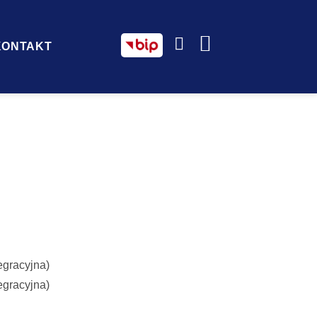
KONTAKT
egracyjna)
egracyjna)