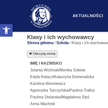
AKTUALNOŚCI
Otwórz pasek narzędzi
Klasy i ich wychowawcy
Strona główna
/
Szkoła
/
Klasy i ich wychowa
🔊 Odczytaj stronę
IMIĘ I NAZWISKO
Jolanta Woźniak/Monika Sobota
Edyta Kołacz/Katarzyna Domeradzka
Karolina Wroniewicz
Agnieszka Tarczyńska/Paulina Trafisz
Paulina Stolarska/Magdalena Styś
Anna Wachnik