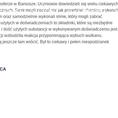
osferze w Baniosze. Uczniowie dowiedzieli się wielu ciekawyc
icznych. Sami mogli poczuć się jak prawdziwi chemicy, wykonal
SZKOŁA
DLA UCZNIA
DLA KANDYDATA
an oraz samodzielnie wykonali slime, który mogli zabrać
i użytych w doświadczeniach to składniki, które są niezbędne
 KLASY 4A
a i ilość użytych substancji w wykonywanym doświadczeniu jest
ocji wzbudziła reakcja przypominająca wybuch wulkanu.
ą jeszcze tam wrócić. Był to ciekawy i pełen niespodzianek
5 grudnia, 2023
SCA