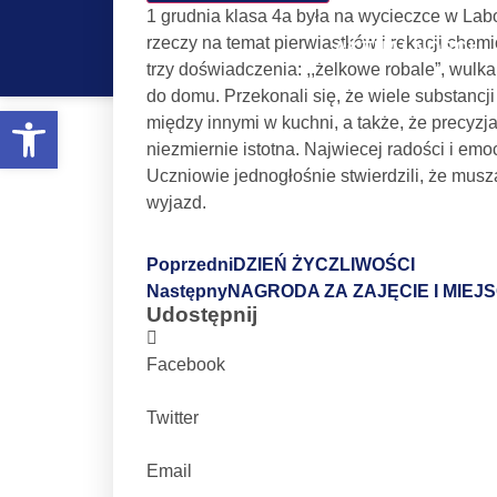
1 grudnia klasa 4a była na wycieczce w Lab
rzeczy na temat pierwiastków i rekacji chem
AKTUALNOŚCI
trzy doświadczenia: ,,żelkowe robale”, wulk
do domu. Przekonali się, że wiele substancj
Otwórz pasek narzędzi
WYCIECZKA
między innymi w kuchni, a także, że precyzj
niezmiernie istotna. Najwiecej radości i em
Uczniowie jednogłośnie stwierdzili, że musz
wyjazd.
Poprzedni
DZIEŃ ŻYCZLIWOŚCI
Następny
NAGRODA ZA ZAJĘCIE I MIEJ
Udostępnij
Facebook
Twitter
Email