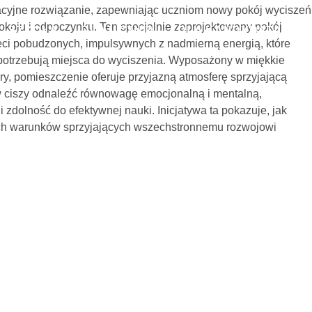
yjne rozwiązanie, zapewniając uczniom nowy pokój wyciszeń
pokoju i odpoczynku. Ten specjalnie zaprojektowany pokój
SZKOŁA
DLA UCZNIA
DLA KANDYDATA
eci pobudzonych, impulsywnych z nadmierną energią, które
otrzebują miejsca do wyciszenia. Wyposażony w miękkie
POKOJU W „DW
ury, pomieszczenie oferuje przyjazną atmosferę sprzyjającą
gą w ciszy odnaleźć równowagę emocjonalną i mentalną,
zdolność do efektywnej nauki. Inicjatywa ta pokazuje, jak
22 października, 2024
ych warunków sprzyjających wszechstronnemu rozwojowi