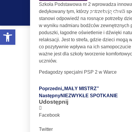
Szkoła Podstawowa nr 2 wprowadza innowac
dedykowany tym, którzy potrzebują chwili s
AKTUALNOŚCI
stanowi odpowiedź na rosnące potrzeby dzi
w wyniku nadmiaru bodźców zewnętrznych p
Otwórz pasek narzędzi
ZAKĄTEK S
poduszki, łagodne oświetlenie i dźwięki nat
relaksacji. Jest to strefa, gdzie dzieci mo
co pozytywnie wpływa na ich samopoczucie i 
ważne jest dla szkoły tworzenie komfortow
uczniów.
Pedagodzy specjalni PSP 2 w Warce
Poprzedni
„MAŁY MISTRZ”
Następny
NIEZWYKŁE SPOTKANIE
Udostępnij
Facebook
Twitter